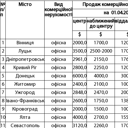
№
Місто
Вид
Продаж комерційної
п/
комерційної
на 01.04.2
п
нерухомості
центр
наближений
відда
до центру
$
$
1
Вінниця
офісна
2000,0
1700,0
120
2
Луцьк
офісна
3500,0
2500-2000
170
3
Дніпропетровськ
офісна
2961,0
2150,0
176
4
Кривий Ріг
офісна
2800,0
2250,0
120
5
Донецьк
офісна
6000,0
4000,0
300
6
Житомир
офісна
2400,0
2100,0
100
7
Ужгород
офісна
2848,0
2470,0
200
8
Івано-Франківськ
офісна
2600,0
1750,0
138
9
Кіровоград
офісна
2000,0
1500,0
100
10
Ялта
офісна
4000,0
2700,0
155
11
Севастополь
офісна
3120,0
2260,0
170