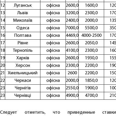
12
Луганськ
офісна
2600,0
1600,0
120
13
Львів
офісна
3200,0
2300,0
170
14
Миколаїв
офісна
2400,0
2000,0
135
15
Одеса
офісна
7000,0
5500,0
350
16
Полтава
офісна
4469,0
4000-2500
170
17
Рівне
офісна
2600,0
2050,0
145
18
Тернопіль
офісна
4100,0
2300,0
160
19
Харків
офісна
2600,0
1930,0
155
20
Херсон
офісна
2300,0
2200,0
190
21
Хмельницький
офісна
2600
2200,0
150
22
Черкаси
офісна
2000,0
1850,0
120
23
Чернігів
офісна
2550,0
1900,0
100
23
Чернівці
офісна
4900,0
4700,0
210
Следует отметить, что приведенные ставки