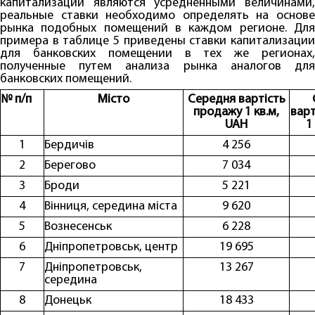
капитализации являются усредненными величинами,
реальные ставки необходимо определять на основе
рынка подобных помещений в каждом регионе. Для
примера в таблице 5 приведены ставки капитализации
для банковских помещении в тех же регионах,
полученные путем анализа рынка аналогов для
банковских помещений.
№ п/п
Місто
Середня вартість
продажу 1 кв.м,
варт
UAH
1
1
Бердичів
4 256
2
Берегово
7 034
3
Броди
5 221
4
Вінниця, середина міста
9 620
5
Вознесенськ
6 228
6
Дніпропетровськ, центр
19 695
7
Дніпропетровськ,
13 267
середина
8
Донецьк
18 433