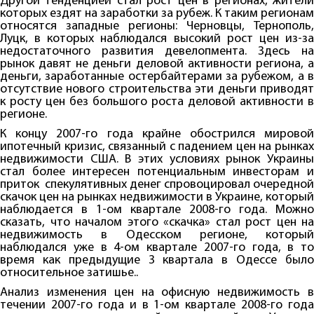
Другой тенденцией стал рост цен в регионах, жители
которых ездят на заработки за рубеж. К таким регионам
относятся западные регионы: Черновцы, Тернополь,
Луцк, в которых наблюдался высокий рост цен из-за
недостаточного развития девелопмента. Здесь на
рынок давят не деньги деловой активности региона, а
деньги, заработанные остербайтерами за рубежом, а в
отсутствие нового строительства эти деньги приводят
к росту цен без большого роста деловой активности в
регионе.
К концу 2007-го года крайне обострился мировой
ипотечный кризис, связанный с падением цен на рынках
недвижимости США. В этих условиях рынок Украины
стал более интересен потенциальным инвесторам и
приток спекулятивных денег спровоцировал очередной
скачок цен на рынках недвижимости в Украине, который
наблюдается в 1-ом квартале 2008-го года. Можно
сказать, что началом этого «скачка» стал рост цен на
недвижимость в Одесском регионе, который
наблюдался уже в 4-ом квартале 2007-го года, в то
время как предыдущие 3 квартала в Одессе было
относительное затишье..
Анализ изменения цен на офисную недвижимость в
течении 2007-го года и в 1-ом квартале 2008-го года