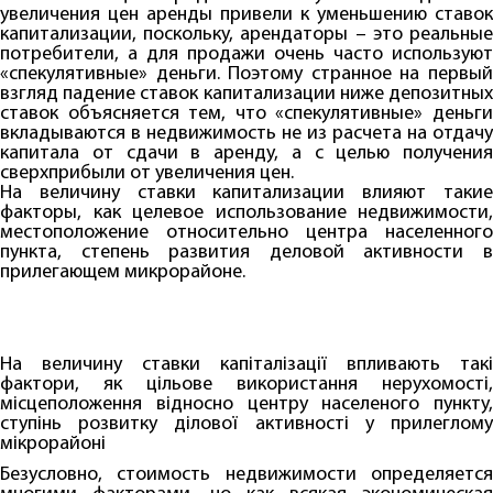
увеличения цен аренды привели к уменьшению ставок
капитализации, поскольку, арендаторы – это реальные
потребители, а для продажи очень часто используют
«спекулятивные» деньги. Поэтому странное на первый
взгляд падение ставок капитализации ниже депозитных
ставок объясняется тем, что «спекулятивные» деньги
вкладываются в недвижимость не из расчета на отдачу
капитала от сдачи в аренду, а с целью получения
сверхприбыли от увеличения цен.
На величину ставки капитализации влияют такие
факторы, как целевое использование недвижимости,
местоположение относительно центра населенного
пункта, степень развития деловой активности в
прилегающем микрорайоне.
На величину ставки капіталізації впливають такі
фактори, як цільове використання нерухомості,
місцеположення відносно центру населеного пункту,
ступінь розвитку ділової активності у прилеглому
мікрорайоні
Безусловно, стоимость недвижимости определяется