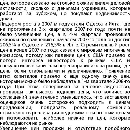
цен, которое связано не столько с оживлением деловой
активности, сколько с деньгами украинцев, которые
работают за рубежом, но покупают недвижимость
дома.
Лидером роста в 2007-м году стали Одесса и Ялта, где
на протяжении 3-х кварталов 2007-го года почти не
было увеличения цен, а в 4-м квартале произошел
скачок и по сравнению с началом 2007-го года он достиг
206,5% в Одессе и 216,5% в Ялте. Стремительный рост
цен в конце 2007-го года связан с мировым ипотечным
кризисом, потому как падение цен в США привело к
потере интереса инвесторов к рынкам США и
спекулятивные капиталы перенаправились на рынки, где
цены были стабильными и увеличивались. Появление
этих капиталов привело к еще одному скачку цен,
который можно было наблюдать в 1-м квартале 2008-го
года. При этом, соперничая за ценовое лидерство,
продавцы так высоко подняли цены, что количество
соглашений значительно уменьшилось, что заставляет
оценщиков очень осторожно подходить к ценам
предложений, поддавать реальному сомнению
возможность реализации недвижимости по этим ценам
и использовать наиболее низкие из цен, которые
наблюдаются на рынке.
Увеличение цен продажи и отсутствие подобного