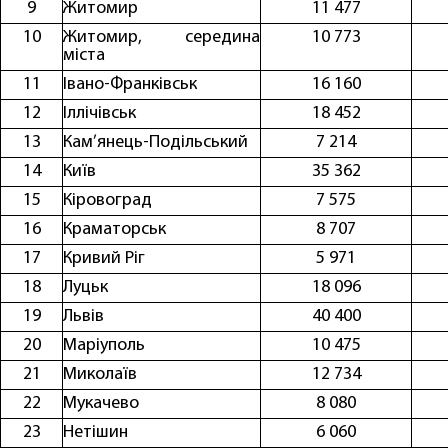
9
Житомиp
11 477
10
Житомиp, середина
10 773
міста
11
Івано-Франківськ
16 160
12
Іллічівськ
18 452
13
Кам’янець-Подільський
7 214
14
Київ
35 362
15
Кіровоград
7 575
16
Краматорськ
8 707
17
Кривий Ріг
5 971
18
Луцьк
18 096
19
Львів
40 400
20
Маріуполь
10 475
21
Миколаїв
12 734
22
Мукачево
8 080
23
Нетішин
6 060