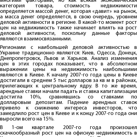
многими факторами, но как всякая экономическая
категория товара, стоимость недвижимости
определяется массой денег, которая «давит» на рынок,
а масса денег определяется, в свою очередь, уровнем
деловой активности в регионе. В какой-то момент рост
цен на недвижимость также начинает влиять на рост
деловой активности, поскольку данные факторы
являются взаимосвязанными.
Регионами с наибольшей деловой активностью в
Украине традиционно являются: Киев, Одесса, Донецк,
Днепропетровск, Львов и Харьков. Анализ изменения
цен в этих городах показывает, что в абсолютном
выражении цены на недвижимость наибольшими
являются в Киеве. К началу 2007-го года цены в Киеве
достигали в среднем 5 тыс долларов за кв м в районах,
прилегающих к центральному ядру. В то же время,
арендные ставки начали падать и ставка капитализации
достигла 10%, сравнявшись со ставками по
долларовым депозитам. Падение арендных ставок
привело к снижению интереса инвесторов, что
замедлило рост цен в Киеве и к концу 2007-го года они
выросли всего на 15%.
В 1-ом квартале 2007-го года произошел
скачкообразный рост цен на офисную недвижимость в