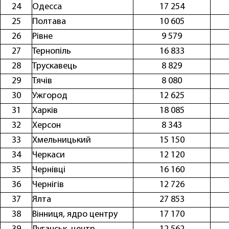
24
Одесса
17 254
25
Полтава
10 605
26
Рівне
9 579
27
Тернопіль
16 833
28
Трускавець
8 829
29
Тячів
8 080
30
Ужгоpод
12 625
31
Харків
18 085
32
Хеpсон
8 343
33
Хмельницький
15 150
34
Чеpкаси
12 120
35
Чеpнівці
16 160
36
Чернігів
12 726
37
Ялта
27 853
38
Вінниця, ядро центру
17 170