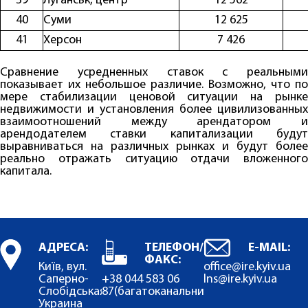
39
Луганськ, центр
12 562
40
Суми
12 625
41
Херсон
7 426
Сравнение усредненных ставок с реальными
показывает их небольшое различие. Возможно, что по
мере стабилизации ценовой ситуации на рынке
недвижимости и установления более цивилизованных
взаимоотношений между арендатором и
арендодателем ставки капитализации будут
выравниваться на различных рынках и будут более
реально отражать ситуацию отдачи вложенного
капитала.
АДРЕСА:
ТЕЛЕФОН/
E-MAIL:
ФАКС:
Київ, вул.
office@ire.kyiv.ua
Саперно-
+38 044 583 06
lns@ire.kyiv.ua
Слобідськая,22.
87
(багатоканальний)
Украина