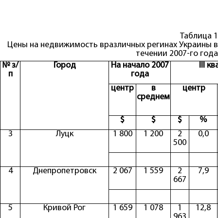
Таблица 1
Цены на недвижимость вразличных регинах Украины в
течении 2007-го года
№ з/
Город
На начало 2007
III к
п
года
центр
в
центр
среднем
$
$
$
%
3
Луцк
1 800
1 200
2
0,0
500
4
Днепропетровск
2 067
1 559
2
7,9
667
5
Кривой Рог
1 659
1 078
1
12,8
963