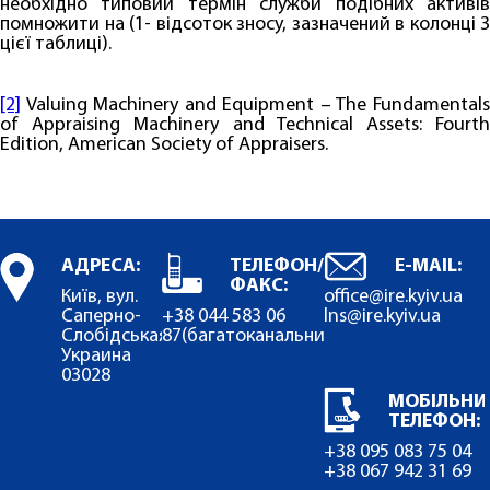
необхідно типовий термін служби подібних активів
помножити на (1- відсоток зносу, зазначений в колонці 3
цієї таблиці).
[2]
Valuing Machinery and Equipment – The Fundamentals
of Appraising Machinery and Technical Assets: Fourth
Edition, American Society of Appraisers.
АДРЕСА:
ТЕЛЕФОН/
E-MAIL:
ФАКС:
Київ, вул.
office@ire.kyiv.ua
Саперно-
+38 044 583 06
lns@ire.kyiv.ua
Слобідськая,22.
87
(багатоканальний)
Украина
03028
МОБІЛЬНИ
ТЕЛЕФОН:
+38 095 083 75 04
+38 067 942 31 69