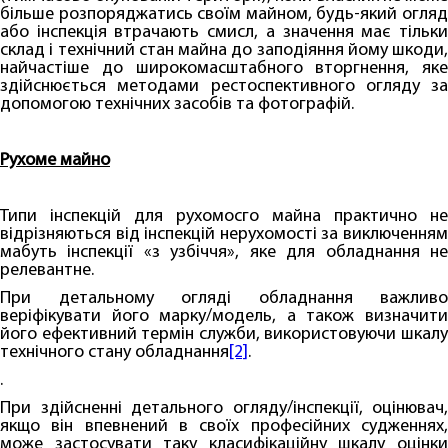
більше розпоряджатись своїм майном, будь-який огляд
або інспекція втрачають смисл, а значення має тільки
склад і технічний стан майна до заподіяння йому шкоди,
найчастіше до широкомасштабного вторгнення, яке
здійснюється методами рестоспективного огляду за
допомогою технічних засобів та фотографій.
Рухоме майно
Типи інспекцій для рухомосго майна практично не
відрізняються від інспекцій нерухомості за виключенням
мабуть інспекції «з узбіччя», яке для обладнання не
релевантне.
При детальному огляді обладнання важливо
веріфікувати його марку/модель, а також визначити
його ефективний термін служби, використовуючи шкалу
технічного стану обладнання
[2]
.
.
При здійсненні детального огляду/інспекції, оцінювач,
якщо він впевнений в своїх професійних судженнях,
може застосувати таку класифікаційну шкалу оцінки