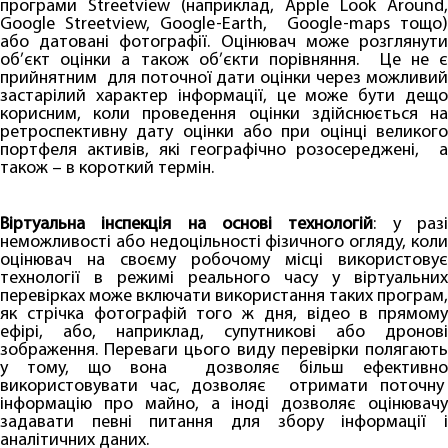
програми Streetview (наприклад, Apple Look Around,
Google Streetview, Google-Earth, Google-maps тощо)
або датовані фотографії. Оцінювач може розглянути
об’єкт оцінки а також об’єкти порівняння. Це не є
прийнятним для поточної дати оцінки через можливий
застарілий характер інформації, це може бути дещо
корисним, коли проведення оцінки здійснюється на
ретроспективну дату оцінки або при оцінці великого
портфеля активів, які географічно розосереджені, а
також – в короткий термін.
Віртуальна інспекція на основі технологій
: у раз
неможливості або недоцільності фізичного огляду, коли
оцінювач на своєму робочому місці використовує
технології в режимі реального часу у віртуальних
перевірках може включати використання таких програм,
як стрічка фотографій того ж дня, відео в прямому
ефірі, або, наприклад, супутникові або дронові
зображення. Переваги цього виду перевірки полягають
у тому, що вона дозволяє більш ефективно
використовувати час, дозволяє отримати поточну
інформацію про майно, а іноді дозволяє оцінювачу
задавати певні питання для збору інформації і
аналітичних даних.