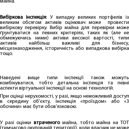
майна.
Вибіркова інспекція
: У випадку великих портфелів і
великим обсягом активів оцінювач може провести
вибіркову перевірку. Вибір майна для перевірки може
ґрунтуватися на певних критеріях, таких як (але не
обмежуючись ними) активи високої вартості, типи
активів найбільш важливі для бізнесу,
місцезнаходження, історичність або випадкова вибірка
тощо.
Наведені вище типи інспекції також можуть
комбінуватися, тобто детальна інспекція та певні
аспекти віртуальної інспекції на основі технологій.
При оцінці нерухомості, у разі, якщо неможливий доступ
в середину об’єкту, інспекція «проїздом» або «З
обочини» має бути обов’язковою.
У разі оцінки
втраченого
майна, тобто майна на ТОТ
(тимчасово окупованій території), коли власник не може