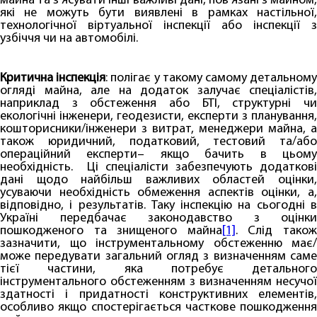
майна та з’ясувати інші важливі дані, пов’язані з майном,
які не можуть бути виявлені в рамках настільної,
технологічної віртуальної інспекції або інспекції з
узбіччя чи на автомобілі.
Критична інспекція
: полігає у такому самому детальном
огляді майна, але на додаток залучає спеціалістів,
наприклад з обстеження або БТІ, структурні чи
екологічні інженери, геодезисти, експерти з планування,
кошторисники/інженери з витрат, менеджери майна, а
також юридичний, податковий, тестовий та/або
операційний експерти– якщо бачить в цьому
необхідність. Ці спеціалісти забезпечують додаткові
дані щодо найбільш важливих областей оцінки,
усуваючи необхідність обмеження аспектів оцінки, а,
відповідно, і результатів. Таку інспекцію на сьогодні в
Україні передбачає законодавство з оцінки
пошкодженого та знищеного майна
[1]
. Слід тако
зазначити, що інструментальному обстеженню має/
може передувати загальний огляд з визначенням саме
тієї частини, яка потребує детального
інструментального обстеженням з визначенням несучої
здатності і придатності конструктивних елементів,
особливо якщо спостерігається часткове пошкодження