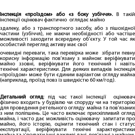
Інспекція «проїздом» або «з боку узбіччя».
В такі
інспекції оцінювач фактично оглядає майно
здалеку, або з транспортного засобу, або з пішохідної
частини (узбіччя), не маючи необхідності або частіше
можливості заходити всередину об’єкту. У той час як
особистий перегляд активу має свої
очевидні переваги, така перевірка може зібрати певну
корисну інформацію пов’язану з майном: веріфікувати
майно ззовні, веріфікувати його технічний і навіть
технічні характеристики. Для деяких випадків інспекція
«проїздом» може бути єдиним варіантом огляду майна
(наприклад, проїзд повз із швидкістю 60 км/год).
Детальний огляд
: під час такої інспекції оцінювач
фізично входить у будівлю чи споруду чи на територію
для проведення ретельного огляду майна та пов’язаних
з ним поліпшень. Це часто включає прискіпливий огляд
майна, і часто дає можливість оцінювачу запитати про
майно, його історію, оцінити технічний стан і статус
експлуатації, веріфікувати технічні характеристики