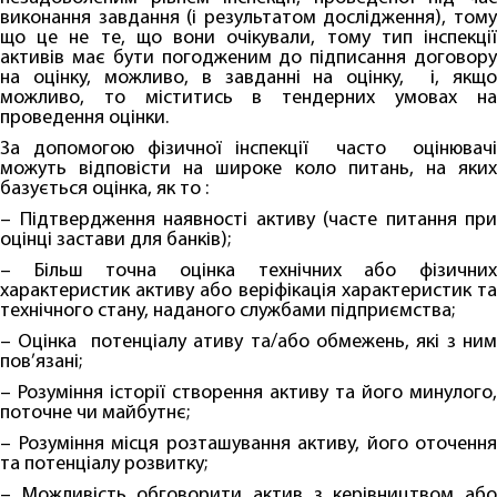
виконання завдання (і результатом дослідження), тому
що це не те, що вони очікували, тому тип інспекції
активів має бути погодженим до підписання договору
на оцінку, можливо, в завданні на оцінку, і, якщо
можливо, то міститись в тендерних умовах на
проведення оцінки.
За допомогою фізичної інспекції часто оцінювачі
можуть відповісти на широке коло питань, на яких
базується оцінка, як то :
– Підтвердження наявності активу (часте питання при
оцінці застави для банків);
– Більш точна оцінка технічних або фізичних
характеристик активу або веріфікація характеристик та
технічного стану, наданого службами підприємства;
– Оцінка потенціалу ативу та/або обмежень, які з ним
пов’язані;
– Розуміння історії створення активу та його минулого,
поточне чи майбутнє;
– Розуміння місця розташування активу, його оточення
та потенціалу розвитку;
– Можливість обговорити актив з керівництвом або