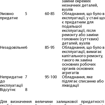
заміни окремих
незначних деталей,
вузлів
Умовно
5
60-85
Обладнання, що було в
придатне
експлуатації, у стані що
є придатним для
подальшої
експлуатації, після
ремонту або заміни
головних (суттєвих)
деталей, вузлів
Незадовільне
6
85-95
Обладнання, що було в
експлуатації, вимагає
капітального ремонту,
такого як заміна
основних робочих
органів основних
агрегатів
Непридатне
7
95-100
Обладнання, яке
до
підлягає списанню або
експлуатації
ліквідації
Відсутнє
8
Для визначення величини залишкової придатності