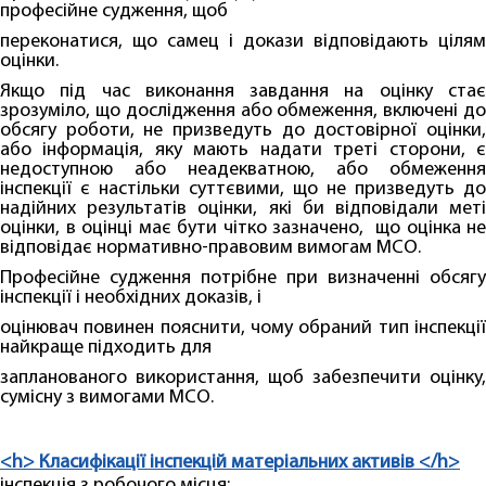
професійне судження, щоб
переконатися, що самец і докази відповідають цілям
оцінки.
Якщо під час виконання завдання на оцінку стає
зрозуміло, що дослідження або обмеження, включені до
обсягу роботи, не призведуть до достовірної оцінки,
або інформація, яку мають надати треті сторони, є
недоступною або неадекватною, або обмеження
інспекції є настільки суттєвими, що не призведуть до
надійних результатів оцінки, які би відповідали меті
оцінки, в оцінці має бути чітко зазначено, що оцінка не
відповідає нормативно-правовим вимогам МСО.
Професійне судження потрібне при визначенні обсягу
інспекції і необхідних доказів, і
оцінювач повинен пояснити, чому обраний тип інспекції
найкраще підходить для
запланованого використання, щоб забезпечити оцінку,
сумісну з вимогами МСО.
<h> К
ласифікації інспекцій
матеріальних активів </h>
інспекція з робочого місця;