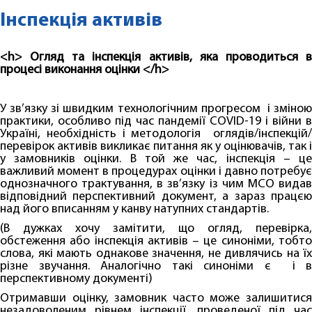
Інспекція активів
<h> Огляд та інспекція активів, яка проводиться в
процесі виконання оцінки </h>
У зв’язку зі швидким технологічним прогресом і зміною
практики, особливо під час пандемії COVID-19 і війни в
Україні, необхідність і методологія оглядів/інспекцій/
перевірок активів викликає питання як у оцінювачів, так і
у замовників оцінки. В той же час, інспекція – це
важливий момент в процедурах оцінки і давно потребує
однозначного трактування, в зв’язку із чим МСО видав
відповідний перспективний документ, а зараз працєю
над його вписанням у канву натупних стандартів.
(В дужках хочу замітити, що огляд, перевірка,
обстеження або інспекція активів – це синоніми, тобто
слова, які мають однакове значення, не дивлячись на їх
різне звучання. Аналогічно такі синоніми є і в
перспективному документі)
Отримавши оцінку, замовник часто може залишитися
незадоволеним рівнем інспекції, проведеної під час